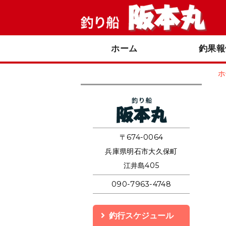
ホーム
釣果報
ホ
釣り船 阪本丸
〒674-0064
兵庫県明石市大久保町
江井島405
090-7963-4748
釣行スケジュール