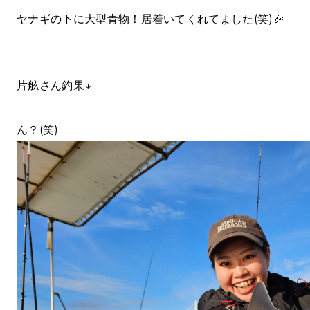
ヤナギの下に大型青物！居着いてくれてました(笑)🎉
片舷さん釣果↓
ん？(笑)