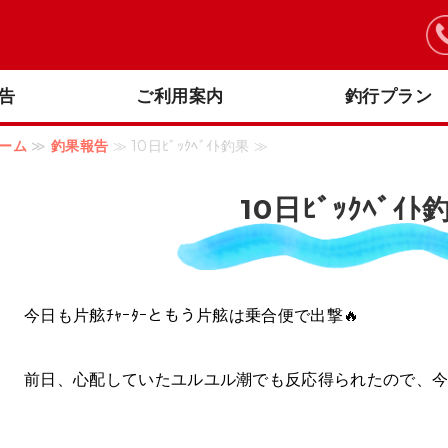
釣り船 阪本丸｜明石海峡大橋周辺のオフショアフィッシング
告
ご利用案内
釣行プラン
ーム
≫
釣果報告
≫ 10日ﾋﾞｯｸﾍﾞｲﾄ釣果 ≫
10日ﾋﾞｯｸﾍﾞｲﾄ
今日も片舷ﾁｬｰﾀｰともう片舷は乗合便で出撃🔥
前日、心配していたユルユル潮でも反応得られたので、今