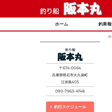
ホーム
釣果報
ホ
釣り船 阪本丸
〒674-0064
兵庫県明石市大久保町
江井島405
090-7963-4748
釣行スケジュール