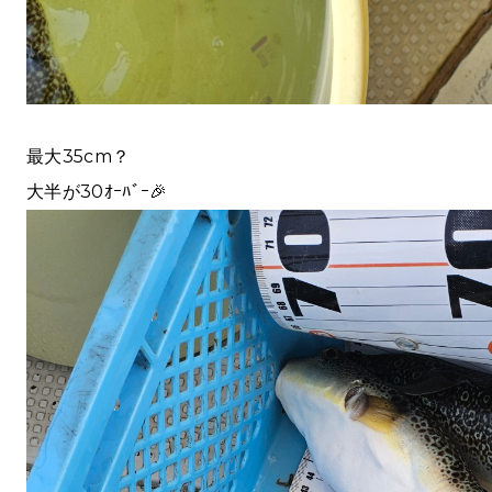
最大35cm？
大半が30ｵｰﾊﾞｰ🎉