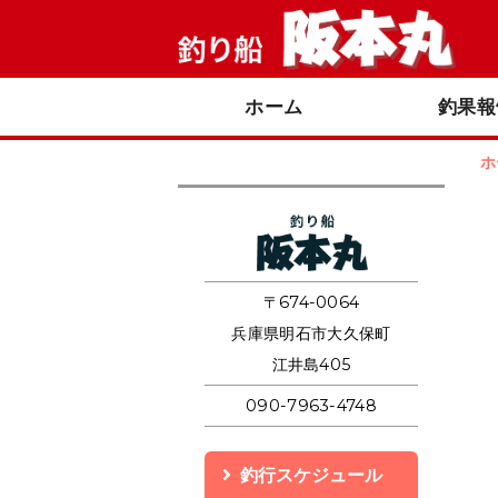
ホーム
釣果報
ホ
釣り船 阪本丸
〒674-0064
兵庫県明石市大久保町
江井島405
090-7963-4748
釣行スケジュール