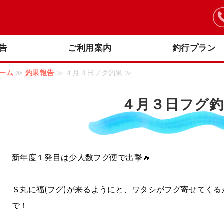
釣り船 阪本丸｜明石海峡大橋周辺のオフショアフィッシング
告
ご利用案内
釣行プラン
ーム
≫
釣果報告
≫ ４月３日フグ釣果 ≫
４月３日フグ釣
新年度１発目は少人数フグ便で出撃🔥
Ｓ丸に福(フグ)が来るようにと、ワタシがフグ寄せてく
で！